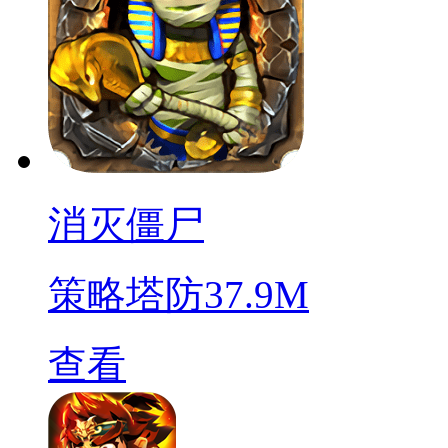
消灭僵尸
策略塔防
37.9M
查看