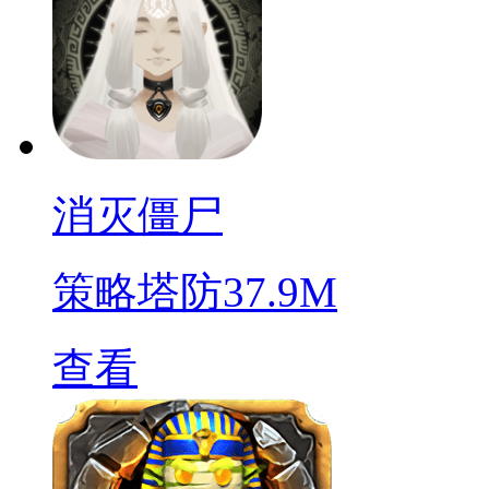
消灭僵尸
策略塔防
37.9M
查看