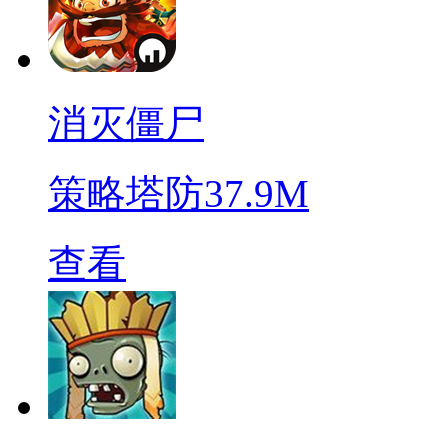
消灭僵尸
策略塔防
37.9M
查看