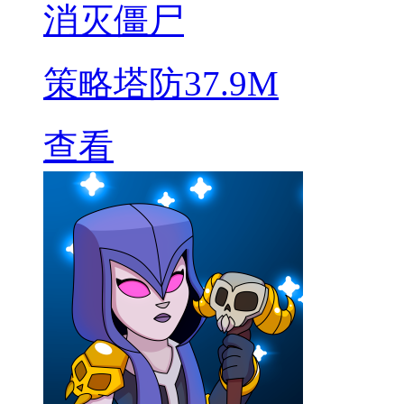
消灭僵尸
策略塔防
37.9M
查看