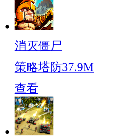
消灭僵尸
策略塔防
37.9M
查看