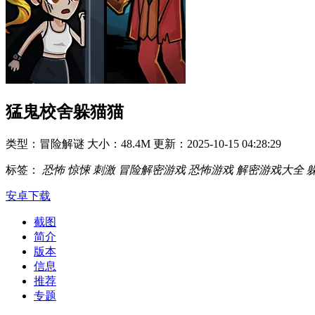
猛鬼校舍躲猫猫
类型：冒险解谜
大小：48.4M
更新：2025-10-15 04:28:29
标签：
恐怖
惊悚
刺激
冒险解密游戏
恐怖游戏
解密游戏大全
安卓下载
截图
简介
版本
信息
推荐
专题