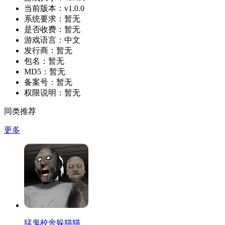
当前版本：
v1.0.0
系统要求：
暂无
是否收费：
暂无
游戏语言：
中文
发行商：
暂无
包名：
暂无
MD5：
暂无
备案号：
暂无
权限说明：
暂无
同类推荐
更多
猛鬼校舍躲猫猫