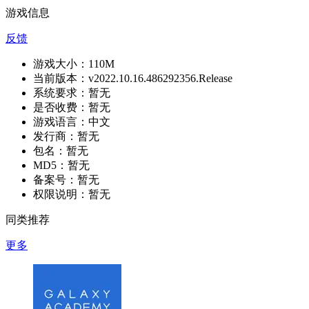
游戏信息
反馈
游戏大小：
110M
当前版本：
v2022.10.16.486292356.Release
系统要求：
暂无
是否收费：
暂无
游戏语言：
中文
发行商：
暂无
包名：
暂无
MD5：
暂无
备案号：
暂无
权限说明：
暂无
同类推荐
更多