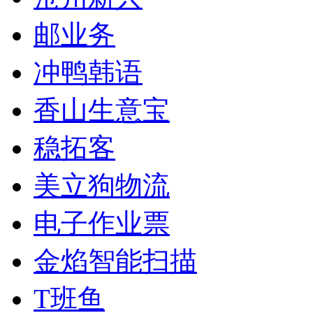
邮业务
冲鸭韩语
香山生意宝
稳拓客
美立狗物流
电子作业票
金焰智能扫描
T班鱼