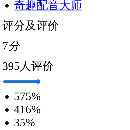
奇趣配音大师
评分及评价
7
分
395人评价
5
75%
4
16%
3
5%