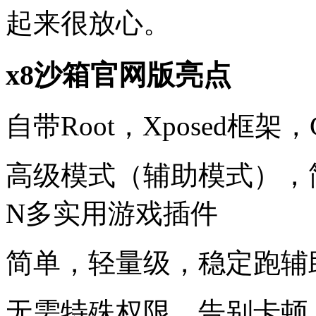
起来很放心。
x8沙箱官网版亮点
自带Root，Xposed框架，Ga
高级模式（辅助模式），简单
N多实用游戏插件
简单，轻量级，稳定跑辅
无需特殊权限，告别卡顿