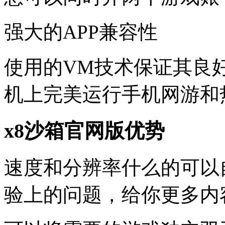
强大的APP兼容性
使用的VM技术保证其良
机上完美运行手机网游和热
x8沙箱官网版优势
速度和分辨率什么的可以
验上的问题，给你更多内