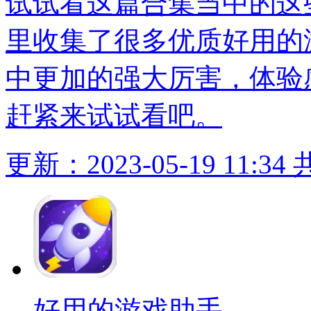
试试看这篇合集当中的这
里收集了很多优质好用的
中更加的强大厉害，体验
赶紧来试试看吧。
更新：2023-05-19 11:34
好用的游戏助手