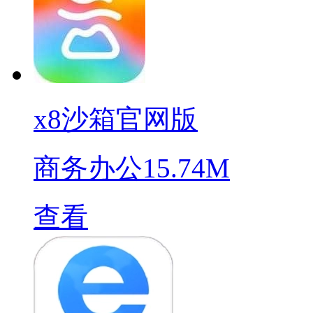
x8沙箱官网版
商务办公
15.74M
查看