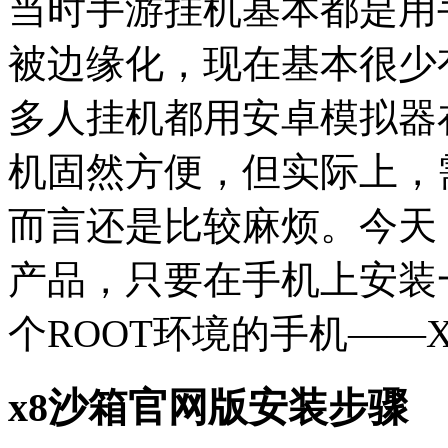
当时手游挂机基本都是用
被边缘化，现在基本很少
多人挂机都用安卓模拟器
机固然方便，但实际上，
而言还是比较麻烦。今天
产品，只要在手机上安装
个ROOT环境的手机——
x8沙箱官网版安装步骤