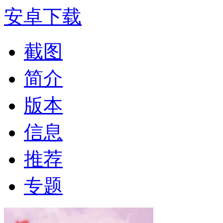
安卓下载
截图
简介
版本
信息
推荐
专题