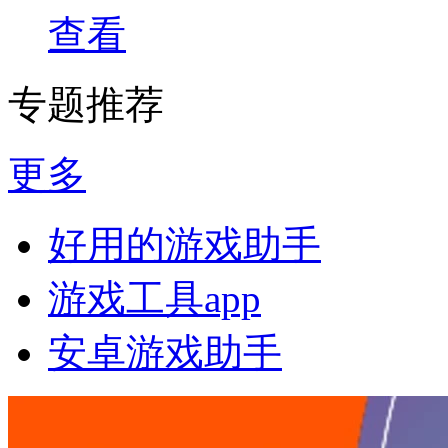
查看
专题推荐
更多
好用的游戏助手
游戏工具app
安卓游戏助手