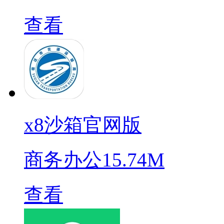
查看
x8沙箱官网版
商务办公
15.74M
查看