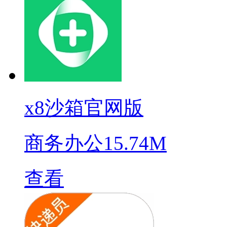
x8沙箱官网版
商务办公
15.74M
查看