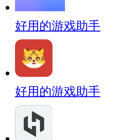
好用的游戏助手
好用的游戏助手