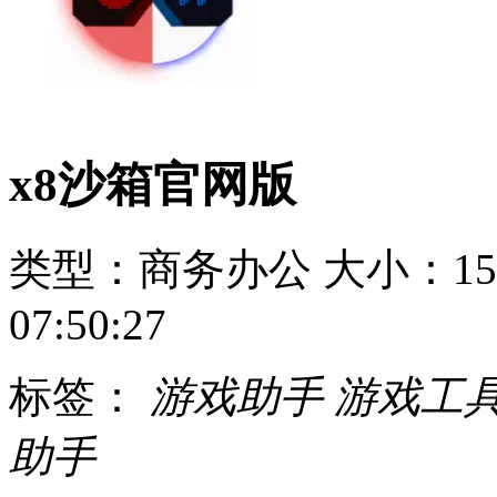
x8沙箱官网版
类型：商务办公
大小：15
07:50:27
标签：
游戏助手
游戏工
助手