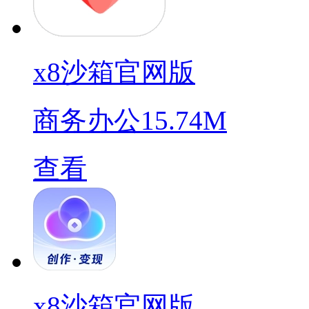
x8沙箱官网版
商务办公
15.74M
查看
x8沙箱官网版