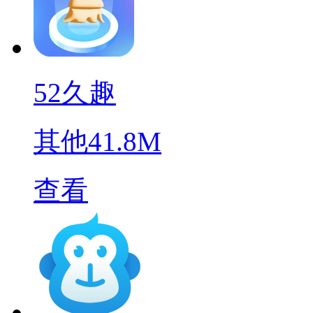
52久趣
其他
41.8M
查看