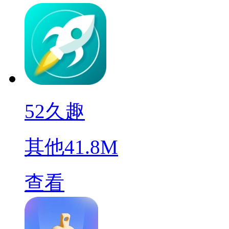
52久趣
其他
41.8M
查看