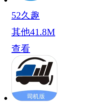
52久趣
其他
41.8M
查看