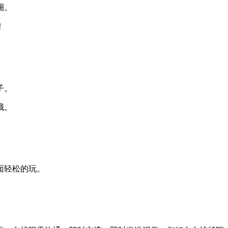
圈。
！
。
子。
哦。
面轻松的玩。
。