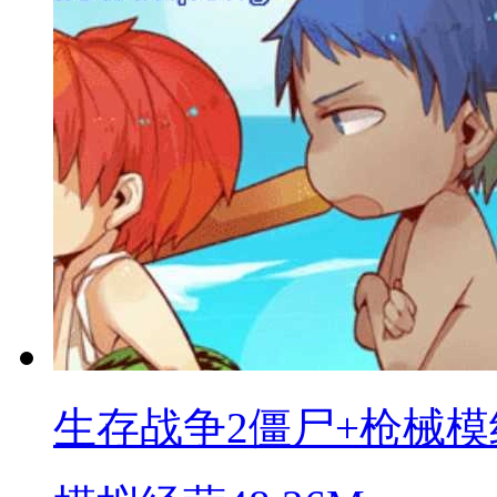
生存战争2僵尸+枪械模