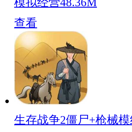
模拟经营
48.36M
查看
生存战争2僵尸+枪械模