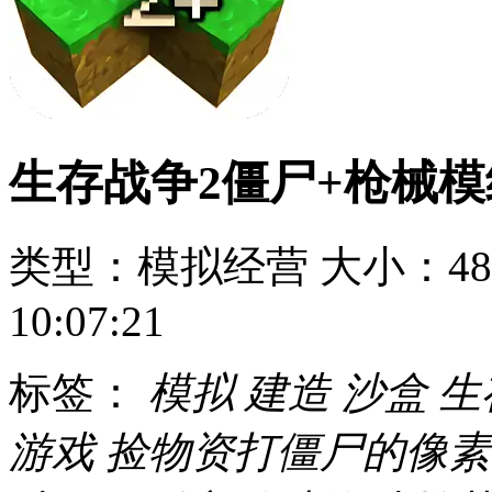
生存战争2僵尸+枪械模
类型：模拟经营
大小：48
10:07:21
标签：
模拟
建造
沙盒
生
游戏
捡物资打僵尸的像素