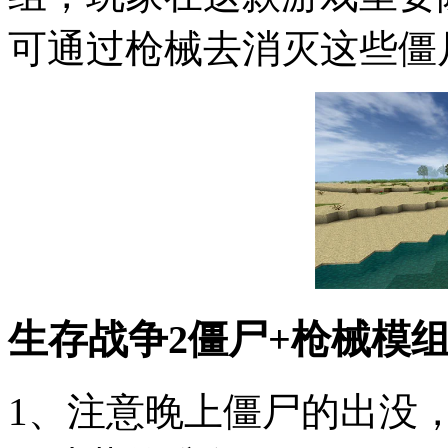
可通过枪械去消灭这些僵
生存战争2僵尸+枪械模
1、注意晚上僵尸的出没