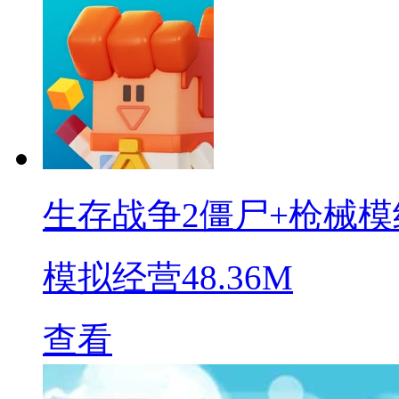
生存战争2僵尸+枪械模
模拟经营
48.36M
查看