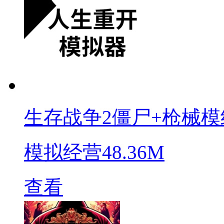
生存战争2僵尸+枪械模
模拟经营
48.36M
查看