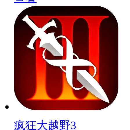
疯狂大越野3