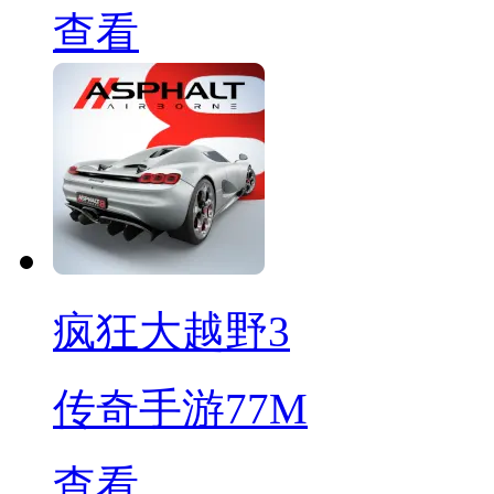
查看
疯狂大越野3
传奇手游
77M
查看