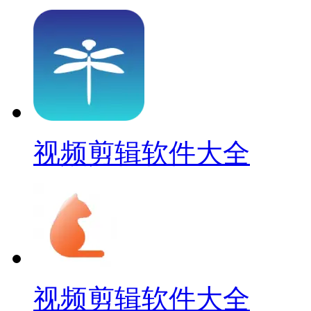
视频剪辑软件大全
视频剪辑软件大全