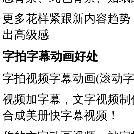
更多花样紧跟新内容趋势
出高级感
字拍字幕动画好处
字拍视频字幕动画(滚动字
视频加字幕，文字视频制
合成美册快字幕视频！