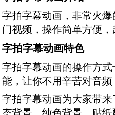
字拍字幕动画，非常火爆
门视频，操作简单方便，
字拍字幕动画特色
字拍字幕动画的操作方式
能，让你不用辛苦对音频
字拍字幕动画为大家带来
态背景、纯色背景、贴纸