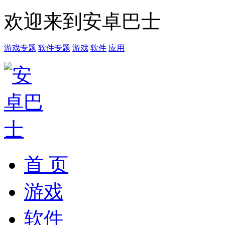
欢迎来到安卓巴士
游戏专题
软件专题
游戏
软件
应用
首 页
游戏
软件