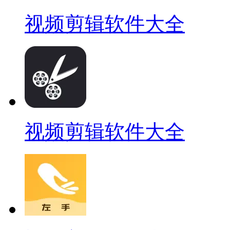
视频剪辑软件大全
视频剪辑软件大全