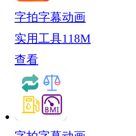
字拍字幕动画
实用工具
118M
查看