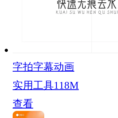
字拍字幕动画
实用工具
118M
查看