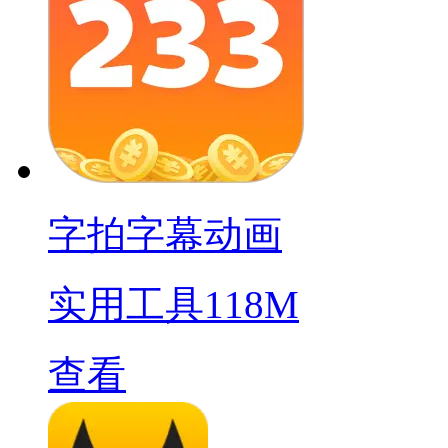
字拍字幕动画
实用工具
118M
查看