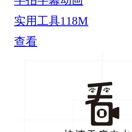
字拍字幕动画
实用工具
118M
查看