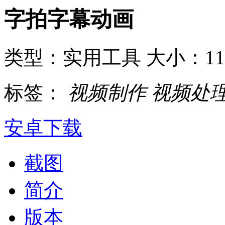
字拍字幕动画
类型：实用工具
大小：11
标签：
视频制作
视频处
安卓下载
截图
简介
版本