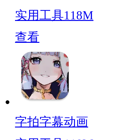
实用工具
118M
查看
字拍字幕动画