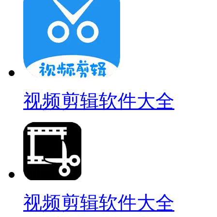
视频剪辑软件大全
视频剪辑软件大全