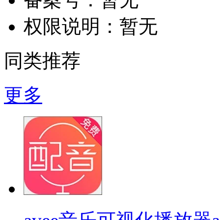
权限说明：
暂无
同类推荐
更多