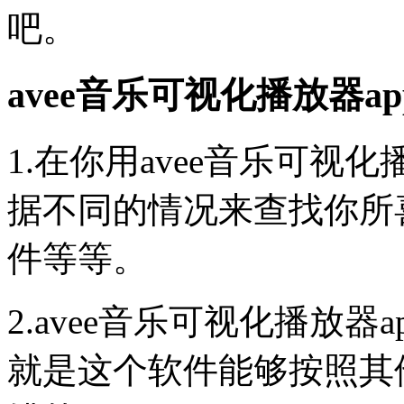
吧。
avee音乐可视化播放器a
1.在你用avee音乐可视
据不同的情况来查找你所
件等等。
2.avee音乐可视化播放
就是这个软件能够按照其