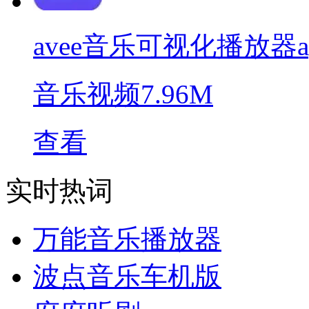
avee音乐可视化播放器a
音乐视频
7.96M
查看
实时热词
万能音乐播放器
波点音乐车机版