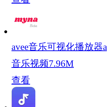
avee音乐可视化播放器a
音乐视频
7.96M
查看