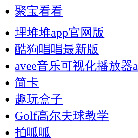
聚宝看看
埋堆堆app官网版
酷狗唱唱最新版
avee音乐可视化播放器a
简卡
趣玩盒子
Golf高尔夫球教学
拍呱呱