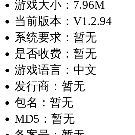
游戏大小：
7.96M
当前版本：
V1.2.94
系统要求：
暂无
是否收费：
暂无
游戏语言：
中文
发行商：
暂无
包名：
暂无
MD5：
暂无
备案号：
暂无