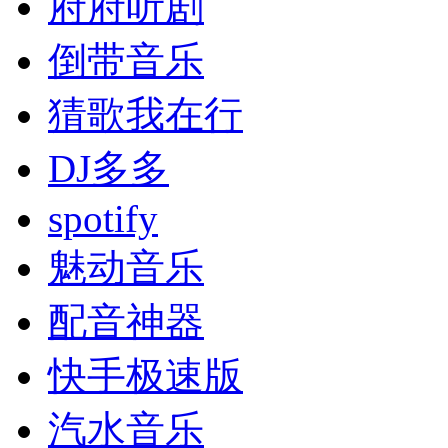
府府听剧
倒带音乐
猜歌我在行
DJ多多
spotify
魅动音乐
配音神器
快手极速版
汽水音乐