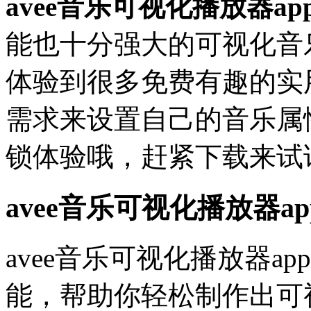
avee音乐可视化播放器ap
能也十分强大的可视化音
体验到很多免费有趣的实
需求来设置自己的音乐属
锁体验哦，赶紧下载来试
avee音乐可视化播放器a
avee音乐可视化播放器a
能，帮助你轻松制作出可