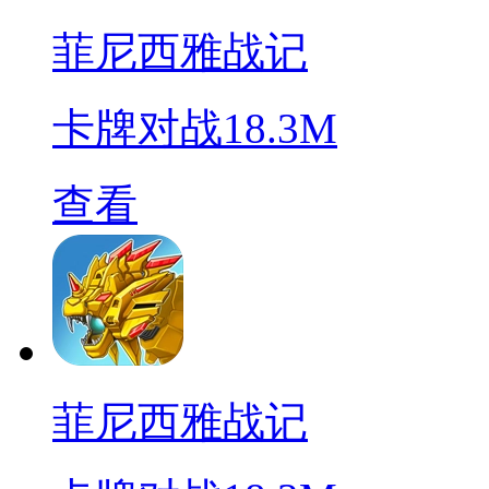
菲尼西雅战记
卡牌对战
18.3M
查看
菲尼西雅战记