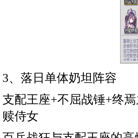
3、落日单体奶坦阵容
支配王座+不屈战锤+终焉
赎侍女
百兵战狂与支配王座的高