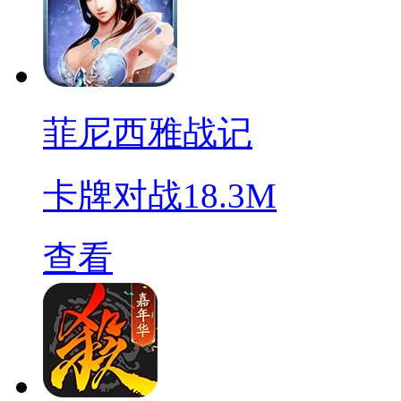
菲尼西雅战记
卡牌对战
18.3M
查看