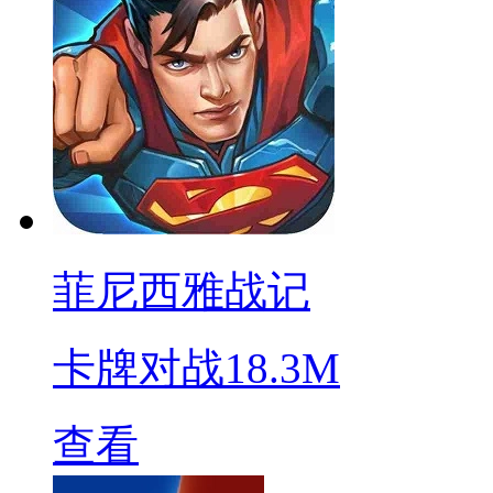
菲尼西雅战记
卡牌对战
18.3M
查看