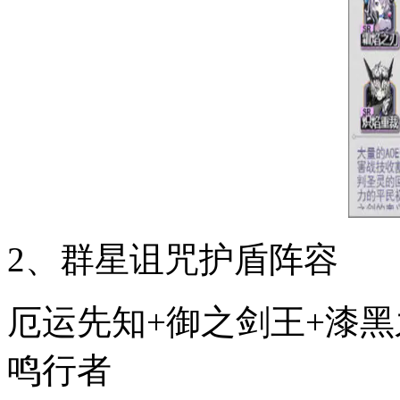
2、群星诅咒护盾阵容
厄运先知+御之剑王+漆黑
鸣行者