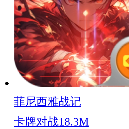
菲尼西雅战记
卡牌对战
18.3M