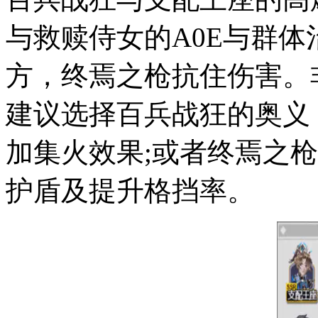
与救赎侍女的A0E与群
方，终焉之枪抗住伤害。
建议选择百兵战狂的奥义
加集火效果;或者终焉之
护盾及提升格挡率。