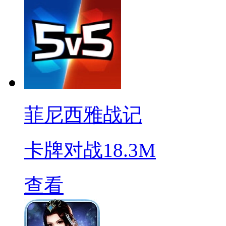
菲尼西雅战记
卡牌对战
18.3M
查看