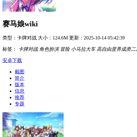
赛马娘wiki
类型：卡牌对战
大小：124.6M
更新：2025-10-14 05:42:39
标签：
卡牌对战
角色扮演
冒险
小马拉大车
高自由度养成类二
安卓下载
截图
简介
版本
信息
推荐
专题