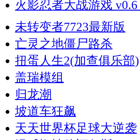
火影忍者大战游戏 v0.6
未转变者7723最新版
亡灵之地僵尸路杀
扭蛋人生2(加查俱乐部)
盖瑞模组
归龙潮
坡道车狂飙
天天世界杯足球大逆袭