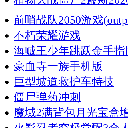
前哨战队2050游戏(outpos
不朽荣耀游戏
海贼王少年跳跃金手指
豪血寺一族手机版
巨型坡道救护车特技
僵尸弹药冲刺
魔域2满背包月光宝盒
火影忍者究极觉醒3全