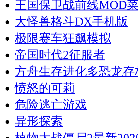
王国保卫战前线MOD
大怪兽格斗DX手机版
极限赛车狂飙模拟
帝国时代2征服者
方舟生存进化多恐龙存
愤怒的可莉
危险逃亡游戏
异形探索
植物大战僵尸2最新202