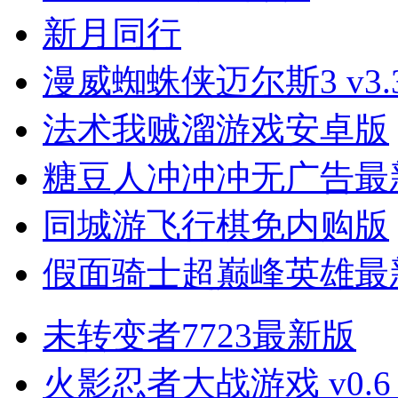
新月同行
漫威蜘蛛侠迈尔斯3 v3.3
法术我贼溜游戏安卓版
糖豆人冲冲冲无广告最
同城游飞行棋免内购版
假面骑士超巅峰英雄最
未转变者7723最新版
火影忍者大战游戏 v0.6