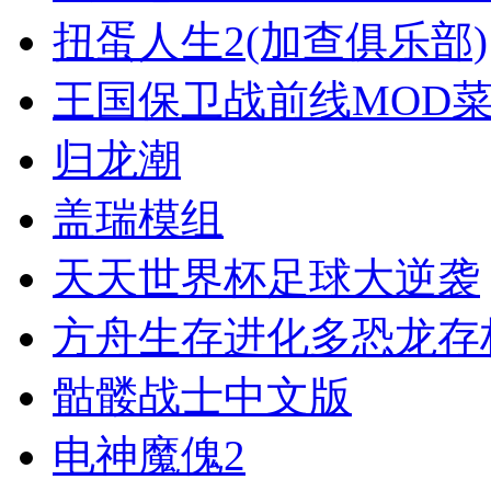
扭蛋人生2(加查俱乐部)
王国保卫战前线MOD
归龙潮
盖瑞模组
天天世界杯足球大逆袭
方舟生存进化多恐龙存
骷髅战士中文版
电神魔傀2