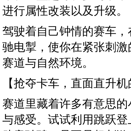
进行属性改装以及升级。
驾驶着自己钟情的赛车，
驰电掣，使你在紧张刺激
赛道与自然环境。
【抢夺卡车，直面直升机
赛道里藏着许多有意思的
与感受。试试利用跳跃登