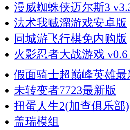
漫威蜘蛛侠迈尔斯3 v3.3
法术我贼溜游戏安卓版
同城游飞行棋免内购版
火影忍者大战游戏 v0.6
假面骑士超巅峰英雄最
未转变者7723最新版
扭蛋人生2(加查俱乐部)
盖瑞模组