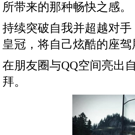
所带来的那种畅快之感。
持续突破自我并超越对手
皇冠，将自己炫酷的座驾
在朋友圈与QQ空间亮出
拜。