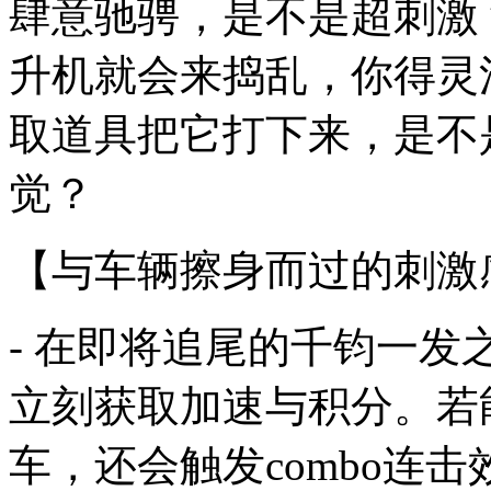
肆意驰骋，是不是超刺激
升机就会来捣乱，你得灵
取道具把它打下来，是不
觉？
【与车辆擦身而过的刺激
- 在即将追尾的千钧一
立刻获取加速与积分。若
车，还会触发combo连