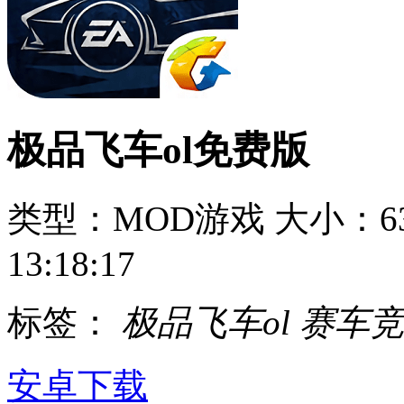
极品飞车ol免费版
类型：MOD游戏
大小：63
13:18:17
标签：
极品飞车ol
赛车
安卓下载