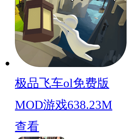
极品飞车ol免费版
MOD游戏
638.23M
查看