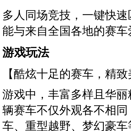
多人同场竞技，一键快速
能与来自全国各地的赛车
游戏玩法
【酷炫十足的赛车，精致
游戏中，丰富多样且华丽
辆赛车不仅外观各不相同
车、重型越野、梦幻豪车