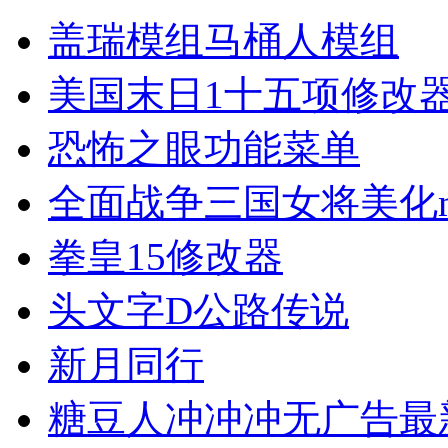
盖瑞模组马桶人模组
美国末日1十五项修改
恐怖之眼功能菜单
全面战争三国女将美化m
拳皇15修改器
头文字D公路传说
新月同行
糖豆人冲冲冲无广告最