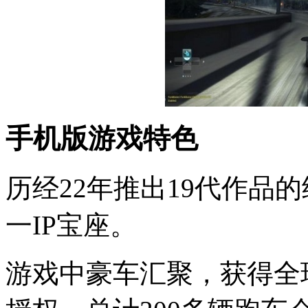
手机版游戏特色
历经22年推出19代作品
一IP宝座。
游戏中豪车汇聚，获得全