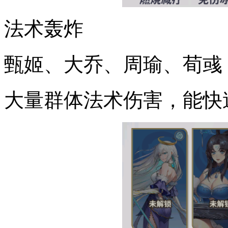
法术轰炸
甄姬、大乔、周瑜、荀彧
大量群体法术伤害，能快