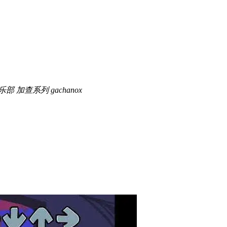
乐部
加查系列
gachanox