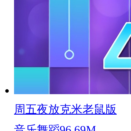
周五夜放克米老鼠版
音乐舞蹈
96.69M