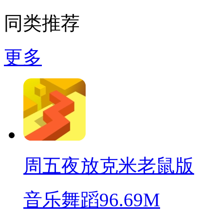
同类推荐
更多
周五夜放克米老鼠版
音乐舞蹈
96.69M