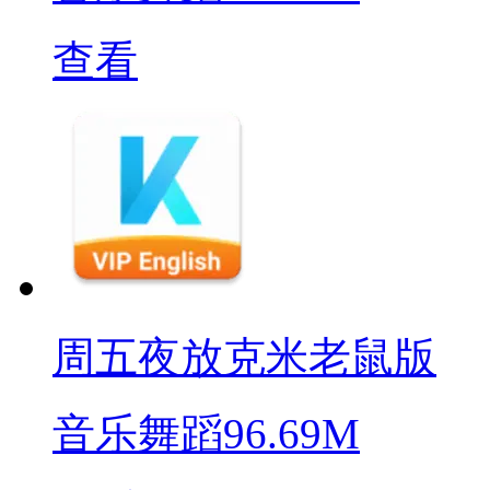
查看
周五夜放克米老鼠版
音乐舞蹈
96.69M