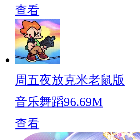
查看
周五夜放克米老鼠版
音乐舞蹈
96.69M
查看