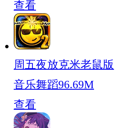
查看
周五夜放克米老鼠版
音乐舞蹈
96.69M
查看