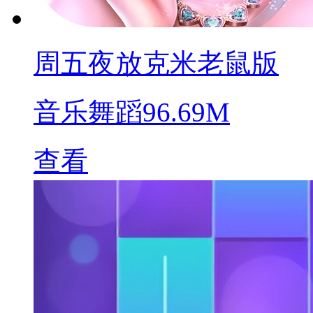
周五夜放克米老鼠版
音乐舞蹈
96.69M
查看