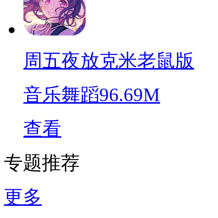
周五夜放克米老鼠版
音乐舞蹈
96.69M
查看
专题推荐
更多