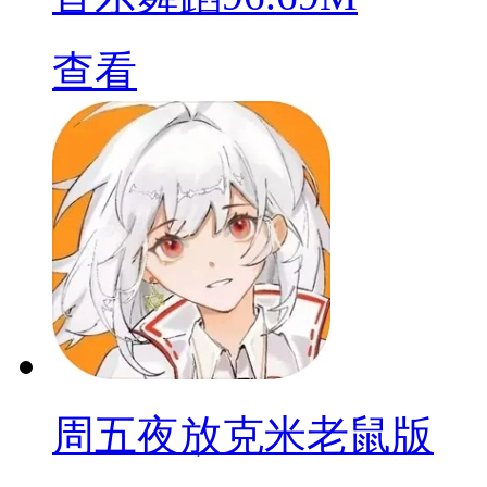
查看
周五夜放克米老鼠版