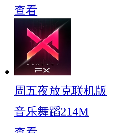
查看
周五夜放克联机版
音乐舞蹈
214M
查看