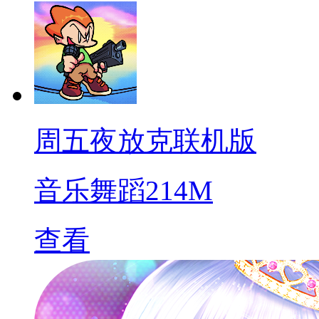
周五夜放克联机版
音乐舞蹈
214M
查看