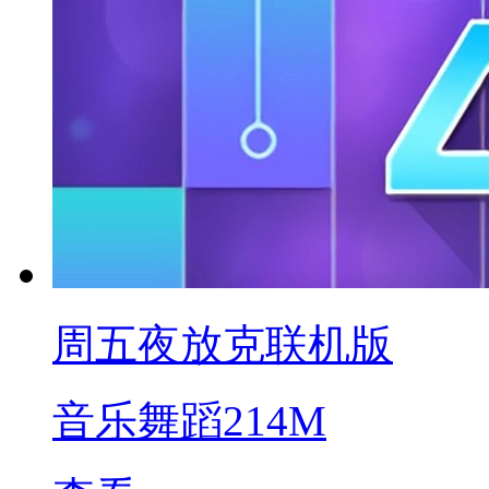
周五夜放克联机版
音乐舞蹈
214M