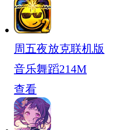
周五夜放克联机版
音乐舞蹈
214M
查看