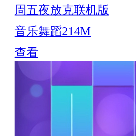
周五夜放克联机版
音乐舞蹈
214M
查看