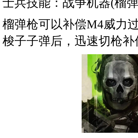
士兵技能：战争机器(榴弹
榴弹枪可以补偿M4威力
梭子子弹后，迅速切枪补