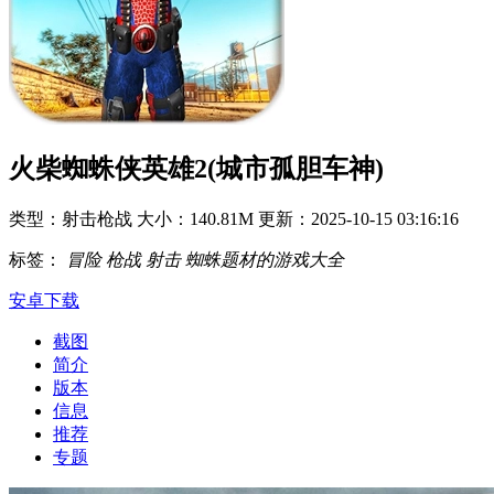
火柴蜘蛛侠英雄2(城市孤胆车神)
类型：射击枪战
大小：140.81M
更新：2025-10-15 03:16:16
标签：
冒险
枪战
射击
蜘蛛题材的游戏大全
安卓下载
截图
简介
版本
信息
推荐
专题