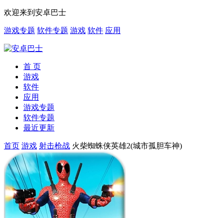
欢迎来到安卓巴士
游戏专题
软件专题
游戏
软件
应用
首 页
游戏
软件
应用
游戏专题
软件专题
最近更新
首页
游戏
射击枪战
火柴蜘蛛侠英雄2(城市孤胆车神)