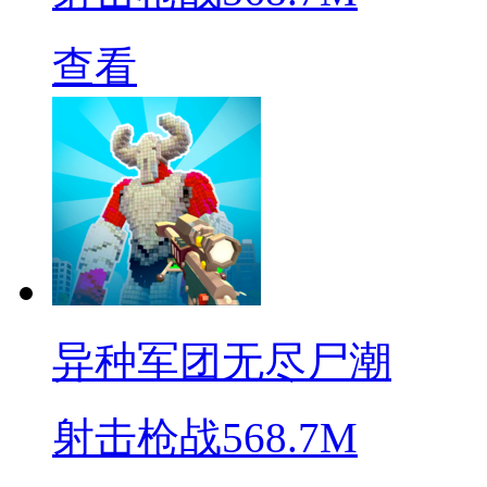
查看
异种军团无尽尸潮
射击枪战
568.7M