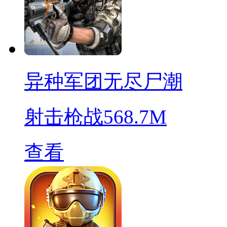
异种军团无尽尸潮
射击枪战
568.7M
查看