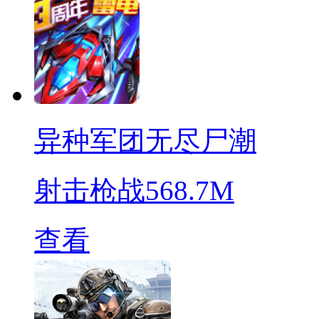
异种军团无尽尸潮
射击枪战
568.7M
查看