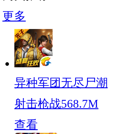
更多
异种军团无尽尸潮
射击枪战
568.7M
查看