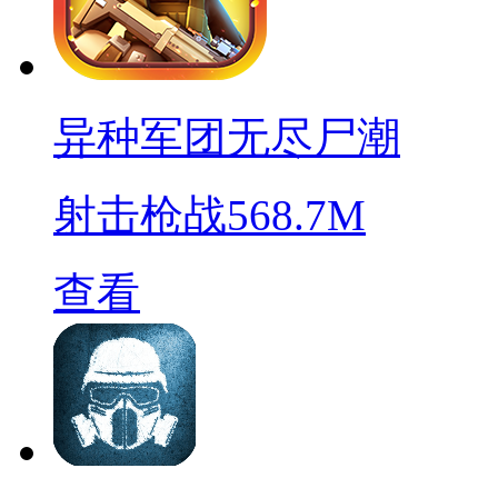
异种军团无尽尸潮
射击枪战
568.7M
查看