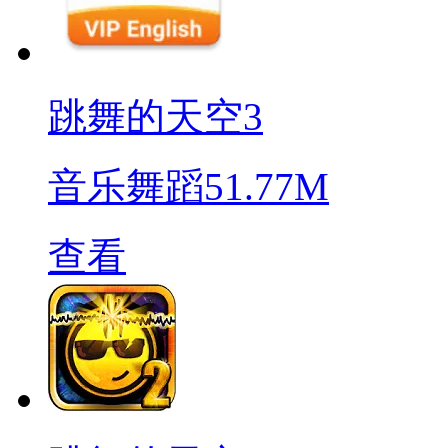
跳舞的天空3
音乐舞蹈
51.77M
查看