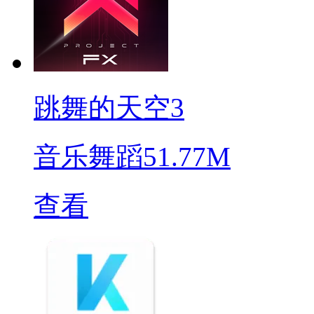
跳舞的天空3
音乐舞蹈
51.77M
查看