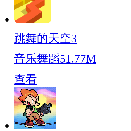
跳舞的天空3
音乐舞蹈
51.77M
查看