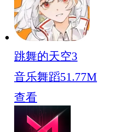
跳舞的天空3
音乐舞蹈
51.77M
查看