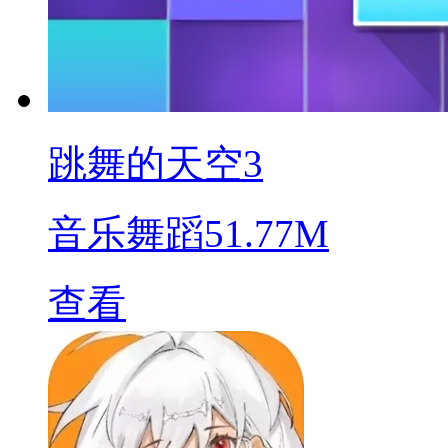
跳舞的天空3
音乐舞蹈
51.77M
查看