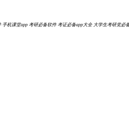
件
手机课堂app
考研必备软件
考证必备app大全
大学生考研党必