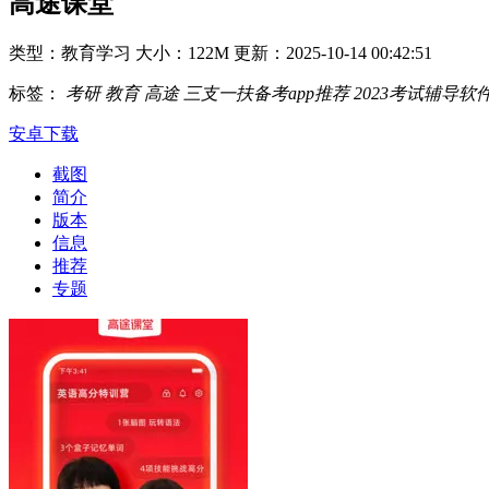
高途课堂
类型：教育学习
大小：122M
更新：2025-10-14 00:42:51
标签：
考研
教育
高途
三支一扶备考app推荐
2023考试辅导软
安卓下载
截图
简介
版本
信息
推荐
专题