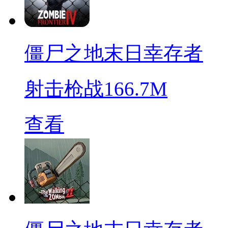
僵尸之地末日幸存者
射击枪战
166.7M
查看