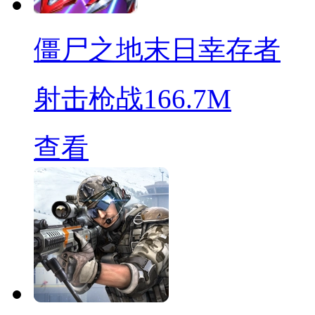
僵尸之地末日幸存者
射击枪战
166.7M
查看