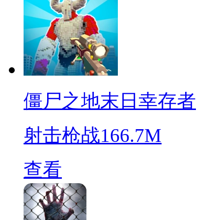
僵尸之地末日幸存者
射击枪战
166.7M
查看