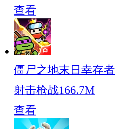
查看
僵尸之地末日幸存者
射击枪战
166.7M
查看