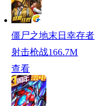
僵尸之地末日幸存者
射击枪战
166.7M
查看