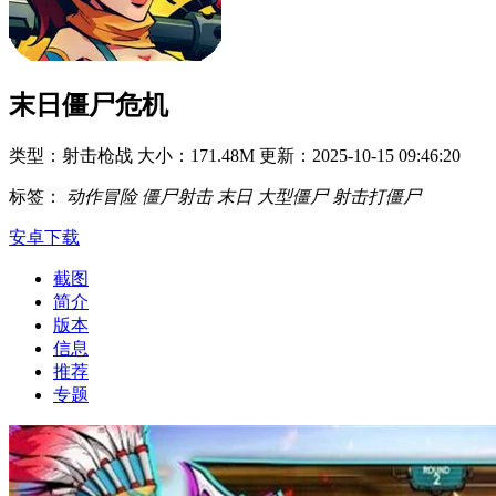
末日僵尸危机
类型：射击枪战
大小：171.48M
更新：2025-10-15 09:46:20
标签：
动作冒险
僵尸射击
末日
大型僵尸
射击打僵尸
安卓下载
截图
简介
版本
信息
推荐
专题