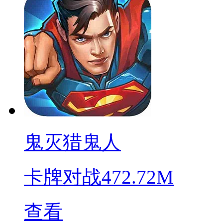
鬼灭猎鬼人
卡牌对战
472.72M
查看