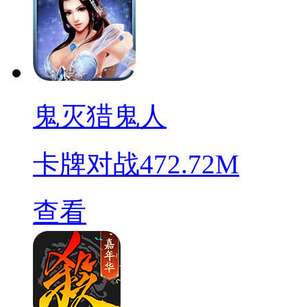
鬼灭猎鬼人
卡牌对战
472.72M
查看