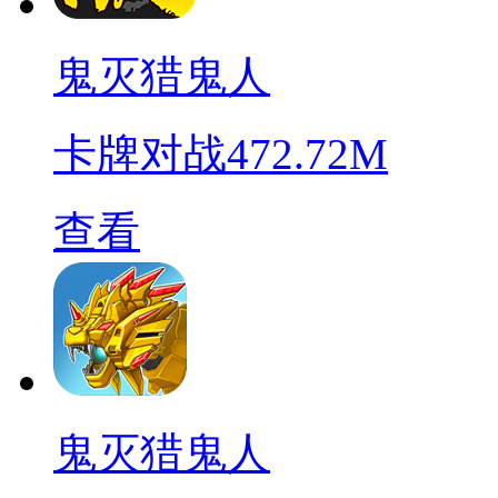
鬼灭猎鬼人
卡牌对战
472.72M
查看
鬼灭猎鬼人