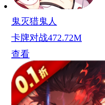
鬼灭猎鬼人
卡牌对战
472.72M
查看