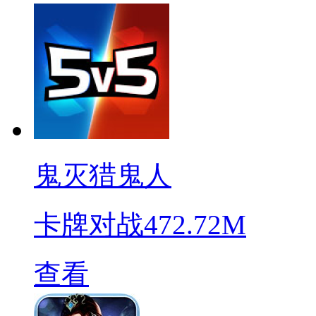
鬼灭猎鬼人
卡牌对战
472.72M
查看