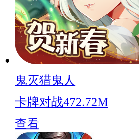
鬼灭猎鬼人
卡牌对战
472.72M
查看